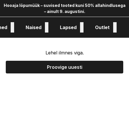
Hooaja lõpumüük – suvised tooted kuni 50% allahindlusega
– ainult 9. augustini.
hed
Naised
Lapsed
Outlet
oloogia ja kollekstioon
Lehel ilmnes viga.
Proovige uuesti