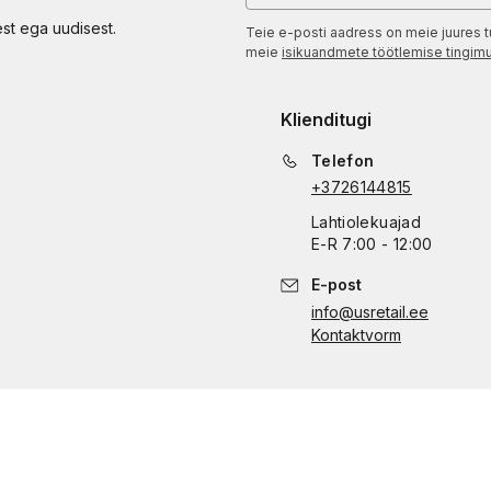
est ega uudisest.
Teie e-posti aadress on meie juures t
meie
isikuandmete töötlemise tingim
Klienditugi
Telefon
+3726144815
Lahtiolekuajad
E
-
R
7:00 - 12:00
E-post
info@usretail.ee
Kontaktvorm