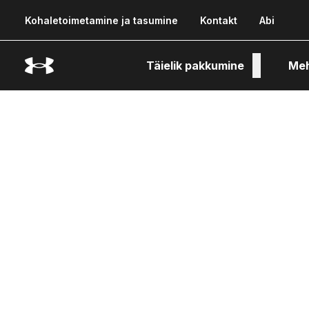
Kohaletoimetamine ja tasumine
Kontakt
Abi
Täielik pakkumine
Me
Tehn