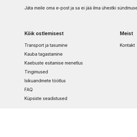
Jäta meile oma e-post ja sa ei jää ilma ühestki sündmus
Kõik ostlemisest
Meist
Transport ja tasumine
Kontakt
Kauba tagastamine
Kaebuste esitamise menetlus
Tingimused
Isikuandmete töötlus
FAQ
Küpsiste seadistused