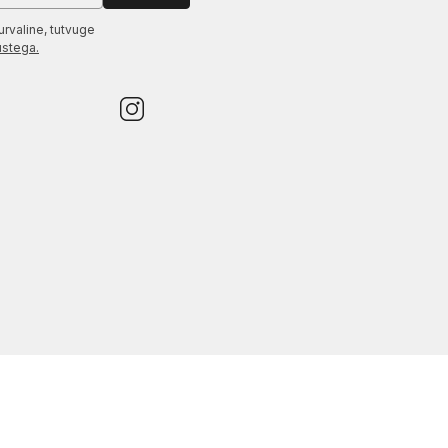
urvaline, tutvuge
ustega.