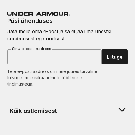
Püsi ühenduses
Jäta meile oma e-post ja sa ei jää ilma ühestki
sündmusest ega uudisest.
Sinu e-posti aadress
Liituge
Teie e-posti aadress on meie juures turvaline,
tutvuge meie
isikuandmete töötlemise
tingimustega.
Kõik ostlemisest