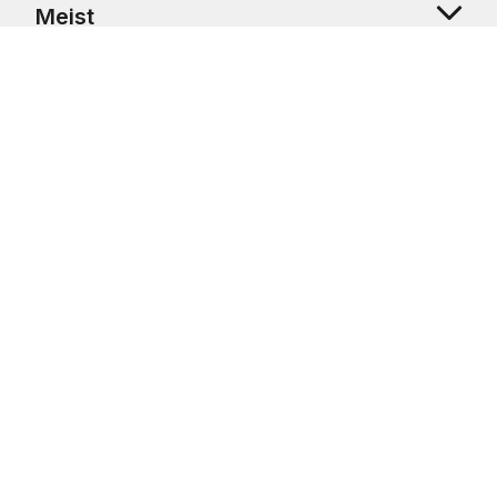
Meist
Klienditugi
Copyright © 2026 USRetail CZ s.r.o., U Hvězdy 1451/4