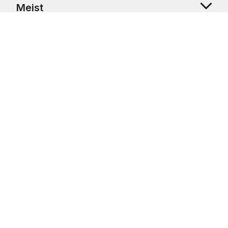
Meist
Klienditugi
Copyright © 2026 USRetail CZ s.r.o., U Hvězdy 1451/4