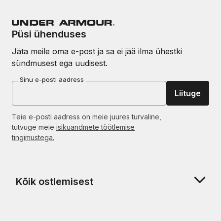
Püsi ühenduses
Jäta meile oma e-post ja sa ei jää ilma ühestki
sündmusest ega uudisest.
Sinu e-posti aadress
Liituge
Teie e-posti aadress on meie juures turvaline,
tutvuge meie
isikuandmete töötlemise
tingimustega.
Kõik ostlemisest