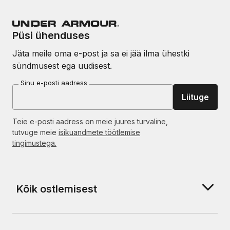
Püsi ühenduses
Jäta meile oma e-post ja sa ei jää ilma ühestki
sündmusest ega uudisest.
Sinu e-posti aadress
Liituge
Teie e-posti aadress on meie juures turvaline,
tutvuge meie
isikuandmete töötlemise
tingimustega.
Kõik ostlemisest