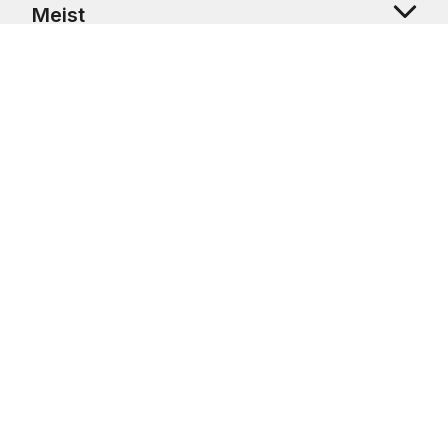
Meist
Klienditugi
Copyright © 2026 USRetail CZ s.r.o., U Hvězdy 1451/4