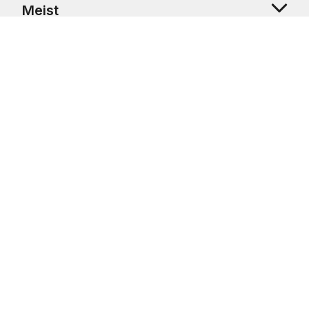
Meist
Klienditugi
Copyright © 2026 USRetail CZ s.r.o., U Hvězdy 1451/4