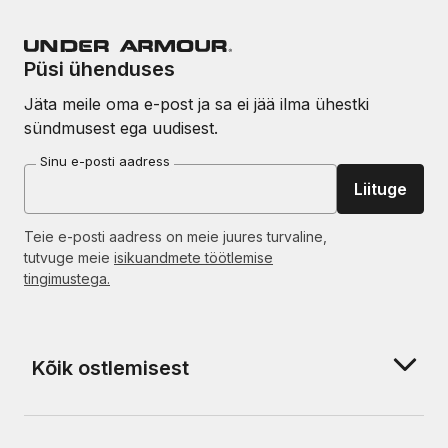
Püsi ühenduses
Jäta meile oma e-post ja sa ei jää ilma ühestki
sündmusest ega uudisest.
Sinu e-posti aadress
Liituge
Teie e-posti aadress on meie juures turvaline,
tutvuge meie
isikuandmete töötlemise
tingimustega.
Kõik ostlemisest