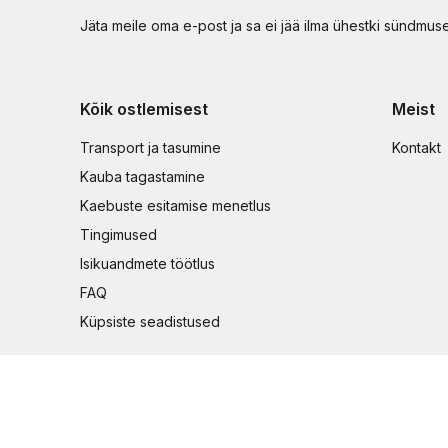
Jäta meile oma e-post ja sa ei jää ilma ühestki sündmus
Kõik ostlemisest
Meist
Transport ja tasumine
Kontakt
Kauba tagastamine
Kaebuste esitamise menetlus
Tingimused
Isikuandmete töötlus
FAQ
Küpsiste seadistused