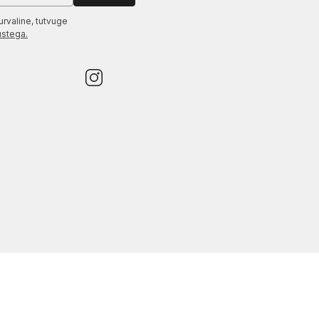
urvaline, tutvuge
ustega.