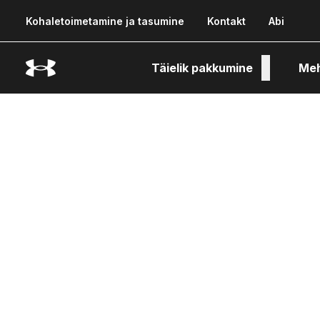
Kohaletoimetamine ja tasumine
Kontakt
Abi
Täielik pakkumine
Me
Tehn