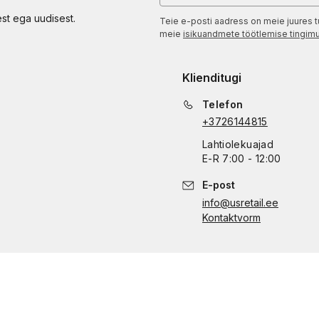
est ega uudisest.
Teie e-posti aadress on meie juures t
meie
isikuandmete töötlemise tingim
Klienditugi
Telefon
+3726144815
Lahtiolekuajad
E
-
R
7:00 - 12:00
E-post
info@usretail.ee
Kontaktvorm