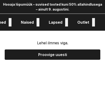
Hooaja lõpumüük – suvised tooted kuni 50% allahindlusega
– ainult 9. augustini.
hed
Naised
Lapsed
Outlet
oloogia ja kollekstioon
Lehel ilmnes viga.
Proovige uuesti