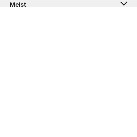
Meist
Klienditugi
Copyright © 2026 USRetail CZ s.r.o., U Hvězdy 1451/4