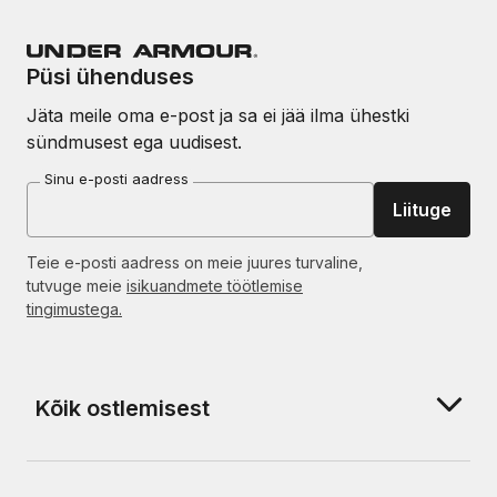
Püsi ühenduses
Jäta meile oma e-post ja sa ei jää ilma ühestki
sündmusest ega uudisest.
Sinu e-posti aadress
Liituge
Teie e-posti aadress on meie juures turvaline,
tutvuge meie
isikuandmete töötlemise
tingimustega.
Kõik ostlemisest