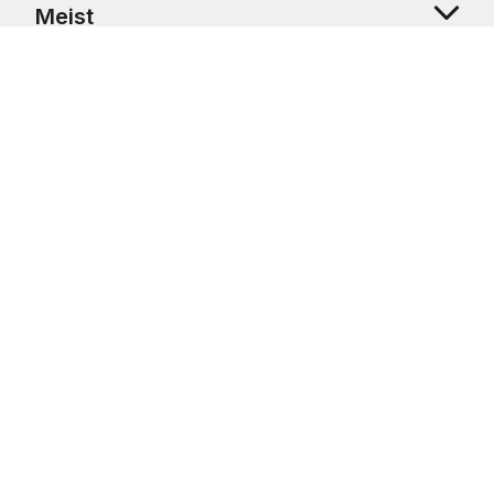
Meist
Klienditugi
Copyright © 2026 USRetail CZ s.r.o., U Hvězdy 1451/4