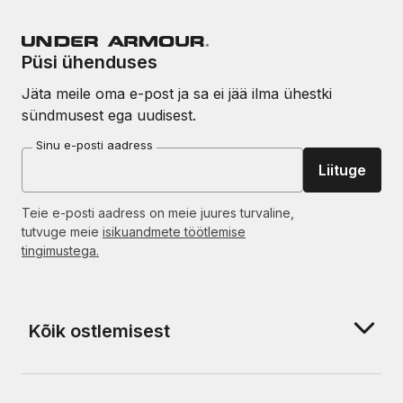
Püsi ühenduses
Jäta meile oma e-post ja sa ei jää ilma ühestki
sündmusest ega uudisest.
Sinu e-posti aadress
Liituge
Teie e-posti aadress on meie juures turvaline,
tutvuge meie
isikuandmete töötlemise
tingimustega.
Kõik ostlemisest