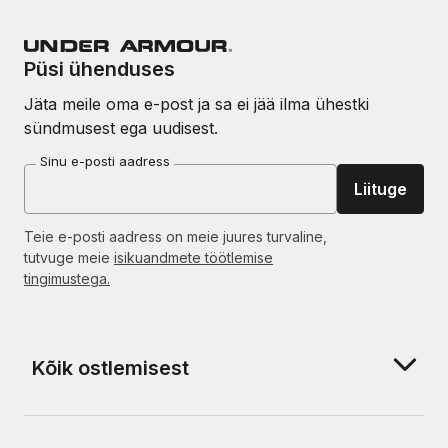
Püsi ühenduses
Jäta meile oma e-post ja sa ei jää ilma ühestki
sündmusest ega uudisest.
Sinu e-posti aadress
Liituge
Teie e-posti aadress on meie juures turvaline,
tutvuge meie
isikuandmete töötlemise
tingimustega.
Kõik ostlemisest