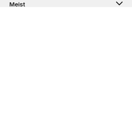
Meist
Klienditugi
Copyright © 2026 USRetail CZ s.r.o., U Hvězdy 1451/4