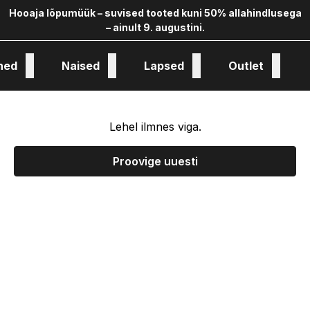
Hooaja lõpumüük – suvised tooted kuni 50% allahindlusega
– ainult 9. augustini.
hed
Naised
Lapsed
Outlet
oloogia ja kollekstioon
Lehel ilmnes viga.
Proovige uuesti