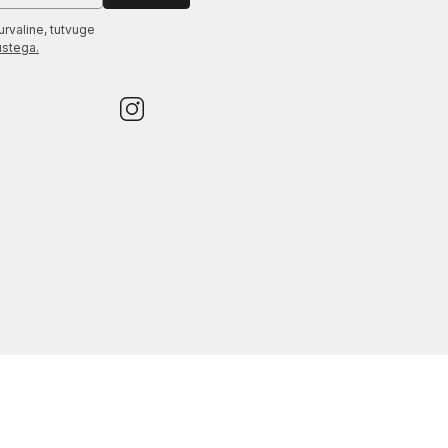
urvaline, tutvuge
ustega.