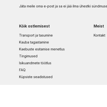
Jäta meile oma e-post ja sa ei jää ilma ühestki sündmus
Kõik ostlemisest
Meist
Transport ja tasumine
Kontakt
Kauba tagastamine
Kaebuste esitamise menetlus
Tingimused
Isikuandmete töötlus
FAQ
Küpsiste seadistused