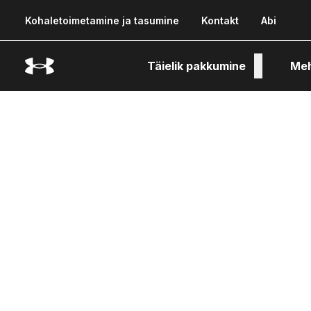
Kohaletoimetamine ja tasumine
Kontakt
Abi
Täielik pakkumine
Me
Tehn