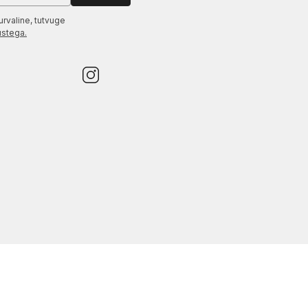
urvaline, tutvuge
ustega.