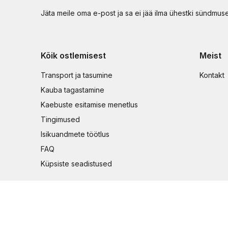
Jäta meile oma e-post ja sa ei jää ilma ühestki sündmus
Kõik ostlemisest
Meist
Transport ja tasumine
Kontakt
Kauba tagastamine
Kaebuste esitamise menetlus
Tingimused
Isikuandmete töötlus
FAQ
Küpsiste seadistused