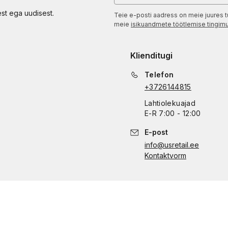
est ega uudisest.
Teie e-posti aadress on meie juures t
meie
isikuandmete töötlemise tingim
Klienditugi
Telefon
+3726144815
Lahtiolekuajad
E
-
R
7:00 - 12:00
E-post
info@usretail.ee
Kontaktvorm