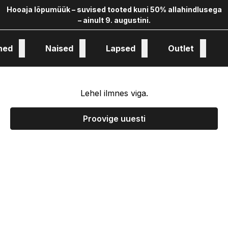
Hooaja lõpumüük – suvised tooted kuni 50% allahindlusega
– ainult 9. augustini.
hed
Naised
Lapsed
Outlet
oloogia ja kollekstioon
Lehel ilmnes viga.
Proovige uuesti