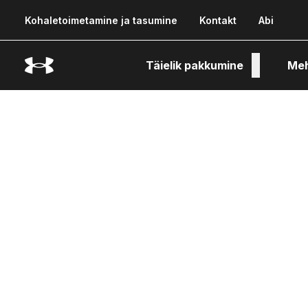
Kohaletoimetamine ja tasumine
Kontakt
Abi
Täielik pakkumine
Me
Tehn