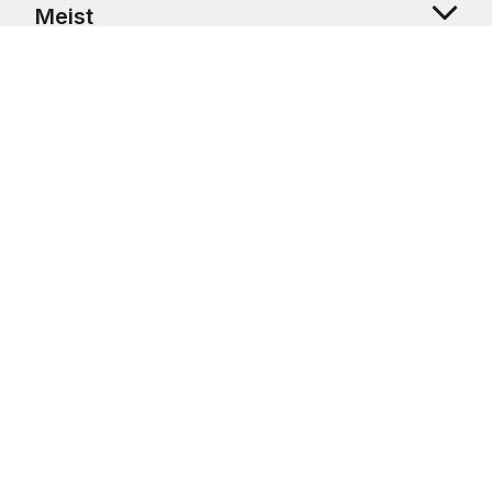
Meist
Klienditugi
Copyright © 2026 USRetail CZ s.r.o., U Hvězdy 1451/4