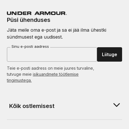
Püsi ühenduses
Jäta meile oma e-post ja sa ei jää ilma ühestki
sündmusest ega uudisest.
Sinu e-posti aadress
Liituge
Teie e-posti aadress on meie juures turvaline,
tutvuge meie
isikuandmete töötlemise
tingimustega.
Kõik ostlemisest