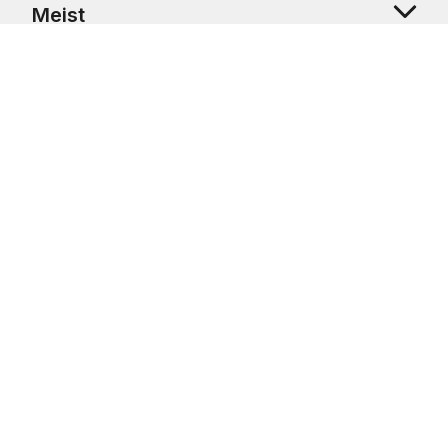
Meist
Klienditugi
Copyright © 2026 USRetail CZ s.r.o., U Hvězdy 1451/4