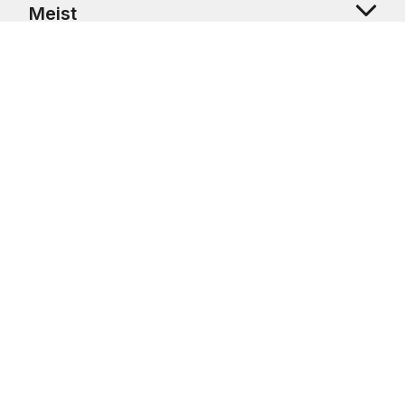
Meist
Klienditugi
Copyright © 2026 USRetail CZ s.r.o., U Hvězdy 1451/4