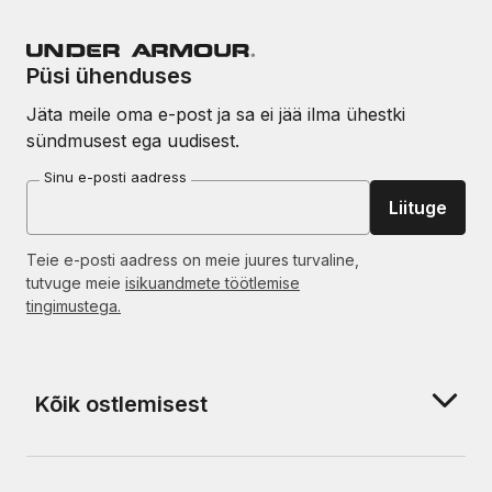
Püsi ühenduses
Jäta meile oma e-post ja sa ei jää ilma ühestki
sündmusest ega uudisest.
Sinu e-posti aadress
Liituge
Teie e-posti aadress on meie juures turvaline,
tutvuge meie
isikuandmete töötlemise
tingimustega.
Kõik ostlemisest