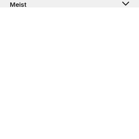
Meist
Klienditugi
Copyright © 2026 USRetail CZ s.r.o., U Hvězdy 1451/4