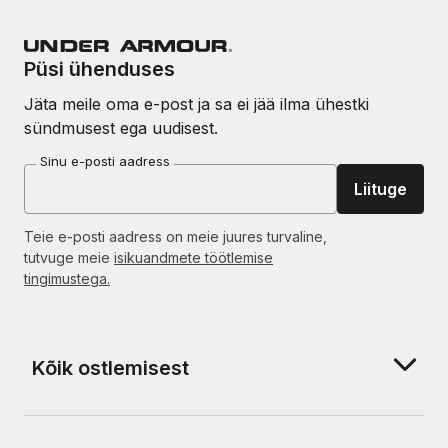
Püsi ühenduses
Jäta meile oma e-post ja sa ei jää ilma ühestki
sündmusest ega uudisest.
Sinu e-posti aadress
Liituge
Teie e-posti aadress on meie juures turvaline,
tutvuge meie
isikuandmete töötlemise
tingimustega.
Kõik ostlemisest