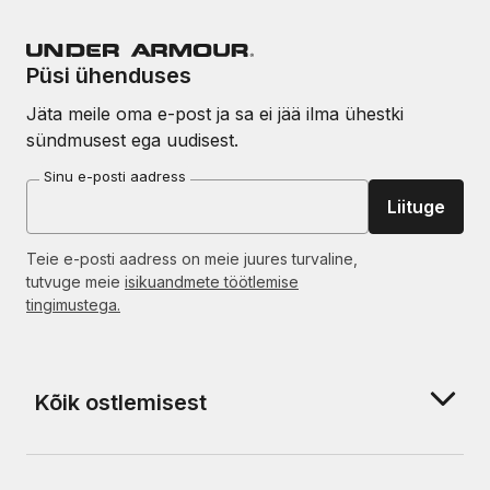
Püsi ühenduses
Jäta meile oma e-post ja sa ei jää ilma ühestki
sündmusest ega uudisest.
Sinu e-posti aadress
Liituge
Teie e-posti aadress on meie juures turvaline,
tutvuge meie
isikuandmete töötlemise
tingimustega.
Kõik ostlemisest