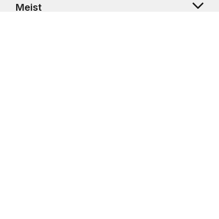
Meist
Klienditugi
Copyright © 2026 USRetail CZ s.r.o., U Hvězdy 1451/4