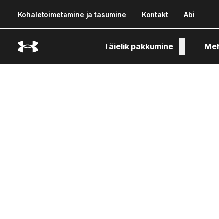
Kohaletoimetamine ja tasumine
Kontakt
Abi
Täielik pakkumine
Me
Tehn