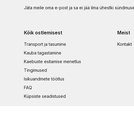
Jäta meile oma e-post ja sa ei jää ilma ühestki sündmus
Kõik ostlemisest
Meist
Transport ja tasumine
Kontakt
Kauba tagastamine
Kaebuste esitamise menetlus
Tingimused
Isikuandmete töötlus
FAQ
Küpsiste seadistused