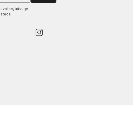
urvaline, tutvuge
ustega.