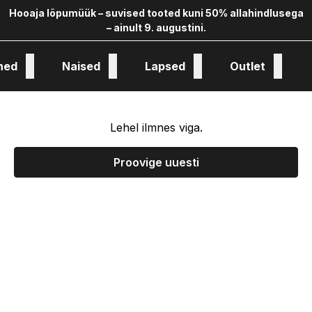
Hooaja lõpumüük – suvised tooted kuni 50% allahindlusega
– ainult 9. augustini.
hed
Naised
Lapsed
Outlet
oloogia ja kollekstioon
Lehel ilmnes viga.
Proovige uuesti