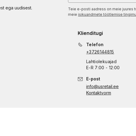
est ega uudisest.
Teie e-posti aadress on meie juures t
meie
isikuandmete töötlemise tingim
Klienditugi
Telefon
+3726144815
Lahtiolekuajad
E
-
R
7:00 - 12:00
E-post
info@usretail.ee
Kontaktvorm