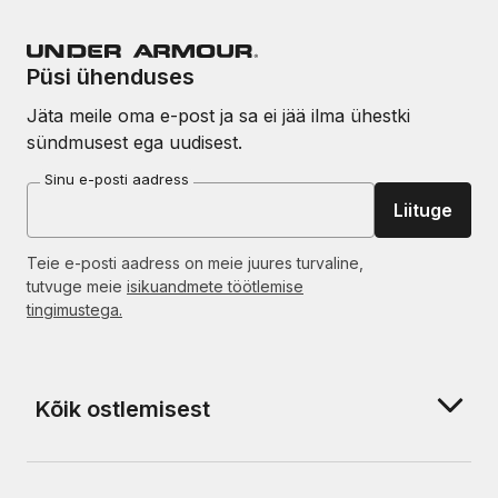
Püsi ühenduses
Jäta meile oma e-post ja sa ei jää ilma ühestki
sündmusest ega uudisest.
Sinu e-posti aadress
Liituge
Teie e-posti aadress on meie juures turvaline,
tutvuge meie
isikuandmete töötlemise
tingimustega.
Kõik ostlemisest