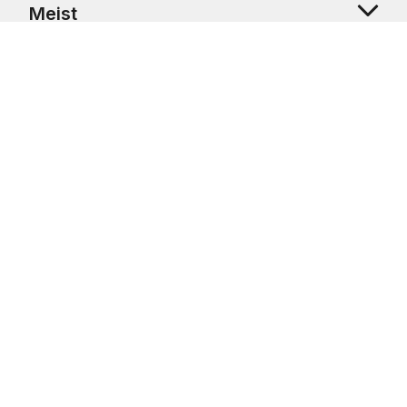
Meist
Klienditugi
Copyright © 2026 USRetail CZ s.r.o., U Hvězdy 1451/4