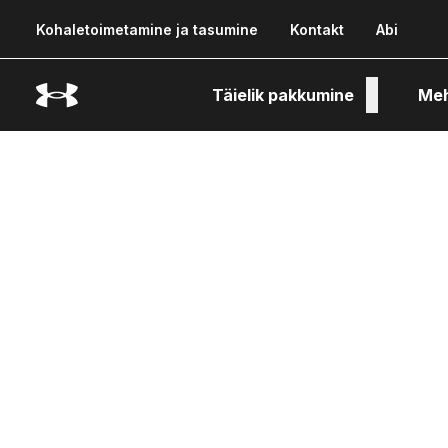
Kohaletoimetamine ja tasumine
Kontakt
Abi
Täielik pakkumine
Me
Tehn