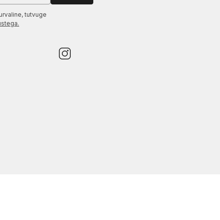
urvaline, tutvuge
ustega.