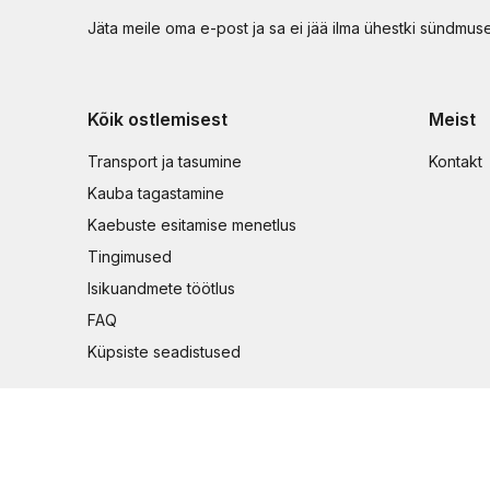
Jäta meile oma e-post ja sa ei jää ilma ühestki sündmus
Kõik ostlemisest
Meist
Transport ja tasumine
Kontakt
Kauba tagastamine
Kaebuste esitamise menetlus
Tingimused
Isikuandmete töötlus
FAQ
Küpsiste seadistused