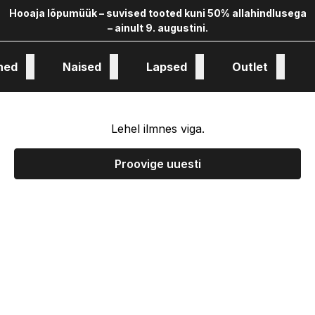
Hooaja lõpumüük – suvised tooted kuni 50% allahindlusega
– ainult 9. augustini.
hed
Naised
Lapsed
Outlet
oloogia ja kollekstioon
Lehel ilmnes viga.
Proovige uuesti