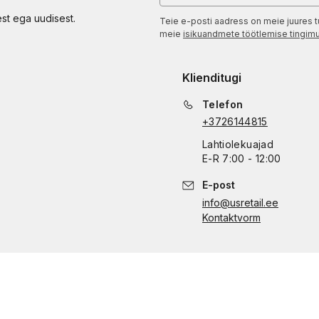
est ega uudisest.
Teie e-posti aadress on meie juures t
meie
isikuandmete töötlemise tingim
Klienditugi
Telefon
+3726144815
Lahtiolekuajad
E
-
R
7:00 - 12:00
E-post
info@usretail.ee
Kontaktvorm