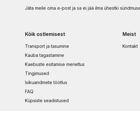
Jäta meile oma e-post ja sa ei jää ilma ühestki sündmus
Kõik ostlemisest
Meist
Transport ja tasumine
Kontakt
Kauba tagastamine
Kaebuste esitamise menetlus
Tingimused
Isikuandmete töötlus
FAQ
Küpsiste seadistused