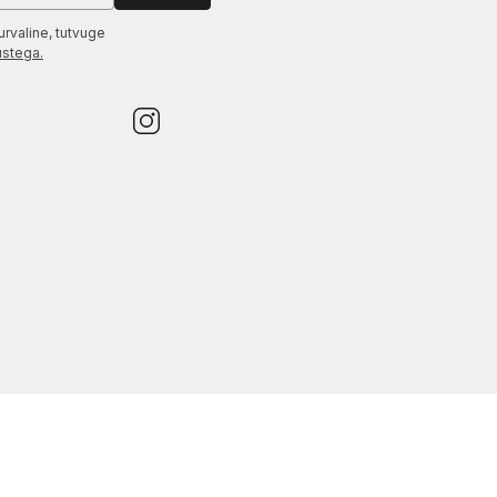
urvaline, tutvuge
ustega.