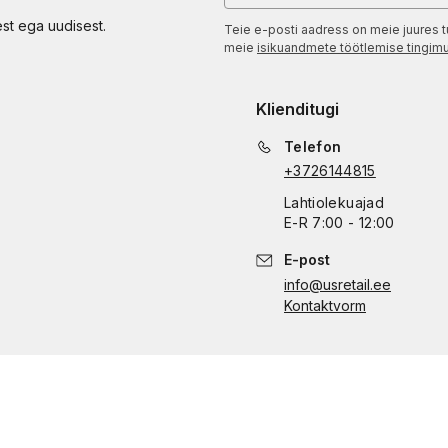
est ega uudisest.
Teie e-posti aadress on meie juures t
meie
isikuandmete töötlemise tingim
Klienditugi
Telefon
+3726144815
Lahtiolekuajad
E
-
R
7:00 - 12:00
E-post
info@usretail.ee
Kontaktvorm