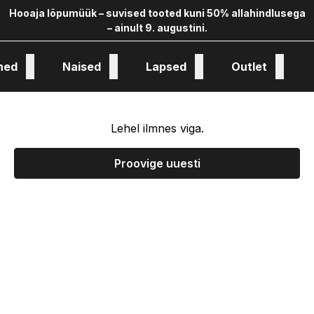
Hooaja lõpumüük – suvised tooted kuni 50% allahindlusega
– ainult 9. augustini.
hed
Naised
Lapsed
Outlet
oloogia ja kollekstioon
Lehel ilmnes viga.
Proovige uuesti