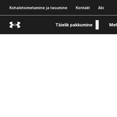
Kohaletoimetamine ja tasumine
Kontakt
Abi
Täielik pakkumine
Me
Tehn