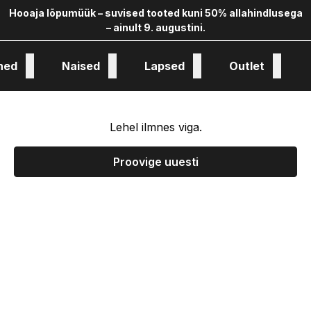
Hooaja lõpumüük – suvised tooted kuni 50% allahindlusega
– ainult 9. augustini.
hed
Naised
Lapsed
Outlet
oloogia ja kollekstioon
Lehel ilmnes viga.
Proovige uuesti