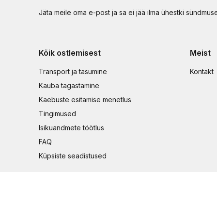
Jäta meile oma e-post ja sa ei jää ilma ühestki sündmus
Kõik ostlemisest
Meist
Transport ja tasumine
Kontakt
Kauba tagastamine
Kaebuste esitamise menetlus
Tingimused
Isikuandmete töötlus
FAQ
Küpsiste seadistused