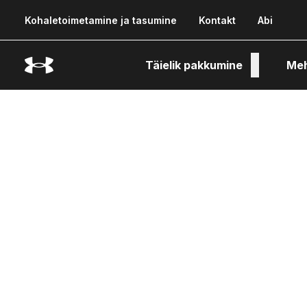
Kohaletoimetamine ja tasumine
Kontakt
Abi
Täielik pakkumine
Me
Tehn