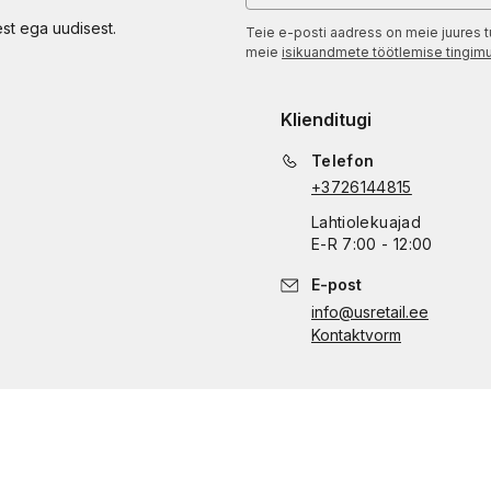
est ega uudisest.
Teie e-posti aadress on meie juures t
meie
isikuandmete töötlemise tingim
Klienditugi
Telefon
+3726144815
Lahtiolekuajad
E
-
R
7:00 - 12:00
E-post
info@usretail.ee
Kontaktvorm