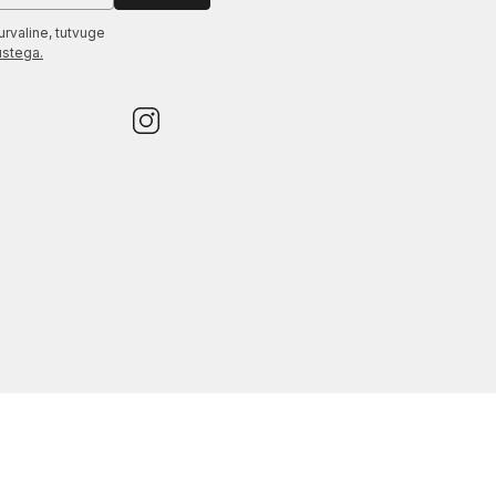
urvaline, tutvuge
ustega.