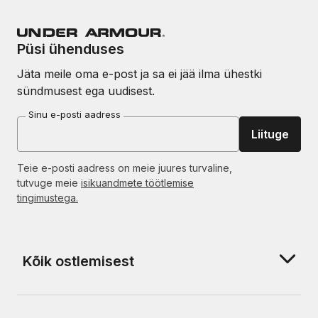
Püsi ühenduses
Jäta meile oma e-post ja sa ei jää ilma ühestki
sündmusest ega uudisest.
Sinu e-posti aadress
Liituge
Teie e-posti aadress on meie juures turvaline,
tutvuge meie
isikuandmete töötlemise
tingimustega.
Kõik ostlemisest