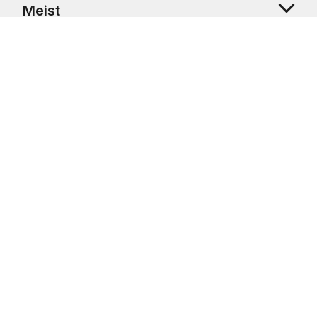
Meist
Klienditugi
Copyright © 2026 USRetail CZ s.r.o., U Hvězdy 1451/4