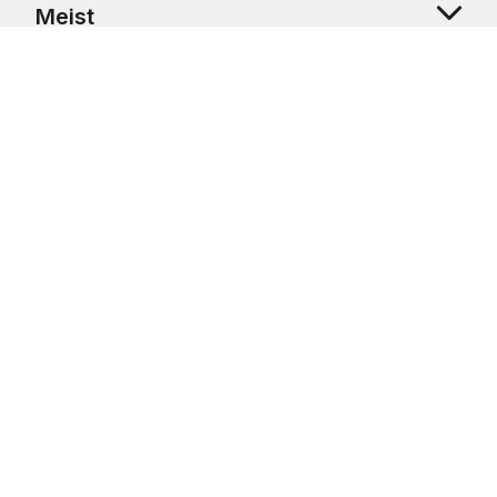
Meist
Klienditugi
Copyright © 2026 USRetail CZ s.r.o., U Hvězdy 1451/4