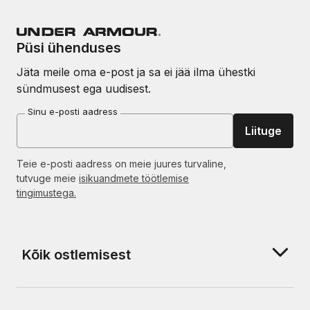
Püsi ühenduses
Jäta meile oma e-post ja sa ei jää ilma ühestki
sündmusest ega uudisest.
Sinu e-posti aadress
Liituge
Teie e-posti aadress on meie juures turvaline,
tutvuge meie
isikuandmete töötlemise
tingimustega.
Kõik ostlemisest