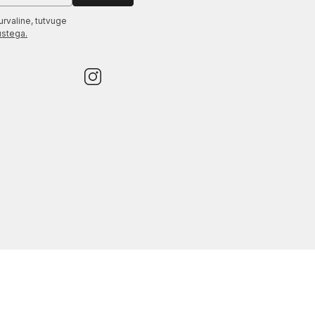
urvaline, tutvuge
ustega.