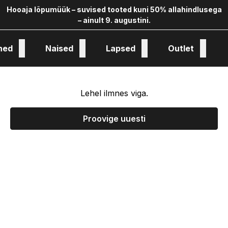
Hooaja lõpumüük – suvised tooted kuni 50% allahindlusega
– ainult 9. augustini.
hed
Naised
Lapsed
Outlet
oloogia ja kollekstioon
Lehel ilmnes viga.
Proovige uuesti