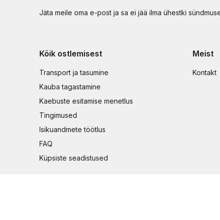
Jäta meile oma e-post ja sa ei jää ilma ühestki sündmus
Kõik ostlemisest
Meist
Transport ja tasumine
Kontakt
Kauba tagastamine
Kaebuste esitamise menetlus
Tingimused
Isikuandmete töötlus
FAQ
Küpsiste seadistused