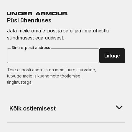
Püsi ühenduses
Jäta meile oma e-post ja sa ei jää ilma ühestki
sündmusest ega uudisest.
Sinu e-posti aadress
Liituge
Teie e-posti aadress on meie juures turvaline,
tutvuge meie
isikuandmete töötlemise
tingimustega.
Kõik ostlemisest