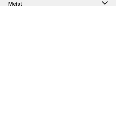
Meist
Klienditugi
Copyright © 2026 USRetail CZ s.r.o., U Hvězdy 1451/4