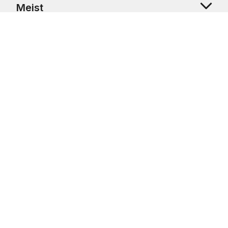
Meist
Klienditugi
Copyright © 2026 USRetail CZ s.r.o., U Hvězdy 1451/4