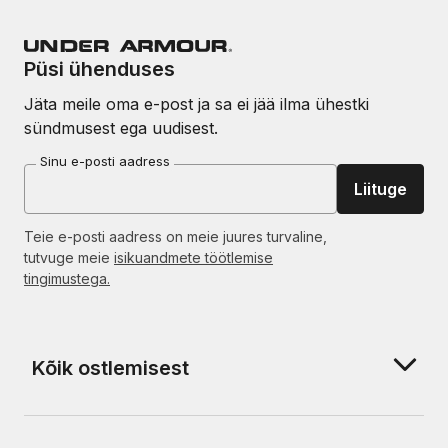
Püsi ühenduses
Jäta meile oma e-post ja sa ei jää ilma ühestki
sündmusest ega uudisest.
Sinu e-posti aadress
Liituge
Teie e-posti aadress on meie juures turvaline,
tutvuge meie
isikuandmete töötlemise
tingimustega.
Kõik ostlemisest