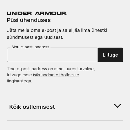
Püsi ühenduses
Jäta meile oma e-post ja sa ei jää ilma ühestki
sündmusest ega uudisest.
Sinu e-posti aadress
Liituge
Teie e-posti aadress on meie juures turvaline,
tutvuge meie
isikuandmete töötlemise
tingimustega.
Kõik ostlemisest