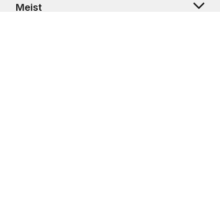
Meist
Klienditugi
Copyright © 2026 USRetail CZ s.r.o., U Hvězdy 1451/4