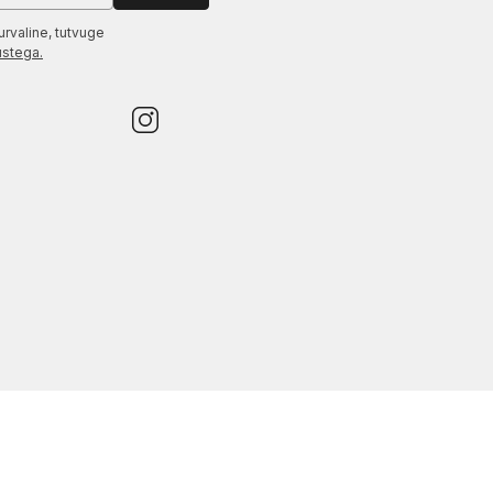
urvaline, tutvuge
ustega.