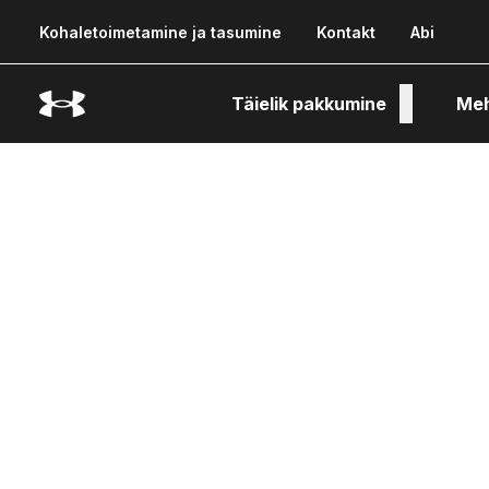
Kohaletoimetamine ja tasumine
Kontakt
Abi
Täielik pakkumine
Me
Tehn