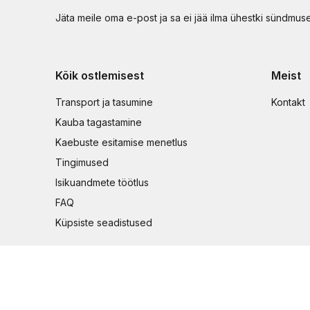
Jäta meile oma e-post ja sa ei jää ilma ühestki sündmus
Kõik ostlemisest
Meist
Transport ja tasumine
Kontakt
Kauba tagastamine
Kaebuste esitamise menetlus
Tingimused
Isikuandmete töötlus
FAQ
Küpsiste seadistused