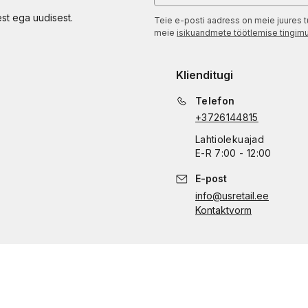
est ega uudisest.
Teie e-posti aadress on meie juures t
meie
isikuandmete töötlemise tingim
Klienditugi
Telefon
+3726144815
Lahtiolekuajad
E
-
R
7:00 - 12:00
E-post
info@usretail.ee
Kontaktvorm