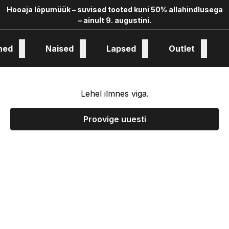
Hooaja lõpumüük – suvised tooted kuni 50% allahindlusega
– ainult 9. augustini.
hed
Naised
Lapsed
Outlet
oloogia ja kollekstioon
Lehel ilmnes viga.
Proovige uuesti