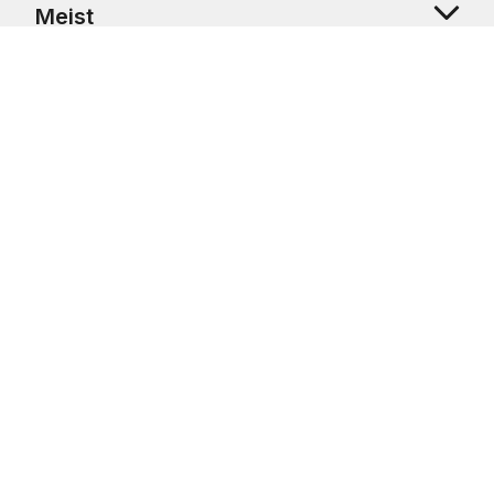
Meist
Klienditugi
Copyright © 2026 USRetail CZ s.r.o., U Hvězdy 1451/4