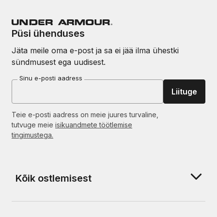
Püsi ühenduses
Jäta meile oma e-post ja sa ei jää ilma ühestki
sündmusest ega uudisest.
Sinu e-posti aadress
Liituge
Teie e-posti aadress on meie juures turvaline,
tutvuge meie
isikuandmete töötlemise
tingimustega.
Kõik ostlemisest