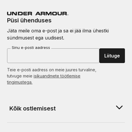
Püsi ühenduses
Jäta meile oma e-post ja sa ei jää ilma ühestki
sündmusest ega uudisest.
Sinu e-posti aadress
Liituge
Teie e-posti aadress on meie juures turvaline,
tutvuge meie
isikuandmete töötlemise
tingimustega.
Kõik ostlemisest