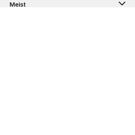
Meist
Klienditugi
Copyright © 2026 USRetail CZ s.r.o., U Hvězdy 1451/4