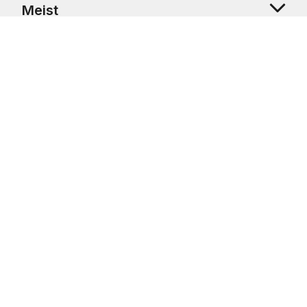
Meist
Klienditugi
Copyright © 2026 USRetail CZ s.r.o., U Hvězdy 1451/4