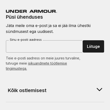
Püsi ühenduses
Jäta meile oma e-post ja sa ei jää ilma ühestki
sündmusest ega uudisest.
Sinu e-posti aadress
Liituge
Teie e-posti aadress on meie juures turvaline,
tutvuge meie
isikuandmete töötlemise
tingimustega.
Kõik ostlemisest