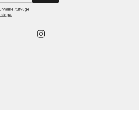
urvaline, tutvuge
ustega.