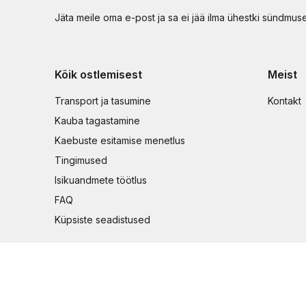
Jäta meile oma e-post ja sa ei jää ilma ühestki sündmus
Kõik ostlemisest
Meist
Transport ja tasumine
Kontakt
Kauba tagastamine
Kaebuste esitamise menetlus
Tingimused
Isikuandmete töötlus
FAQ
Küpsiste seadistused