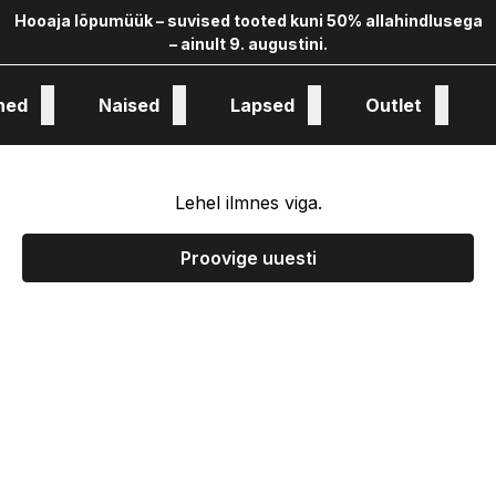
Hooaja lõpumüük – suvised tooted kuni 50% allahindlusega
– ainult 9. augustini.
hed
Naised
Lapsed
Outlet
oloogia ja kollekstioon
Lehel ilmnes viga.
Proovige uuesti