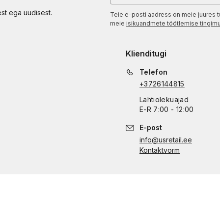
est ega uudisest.
Teie e-posti aadress on meie juures t
meie
isikuandmete töötlemise tingim
Klienditugi
Telefon
+3726144815
Lahtiolekuajad
E
-
R
7:00 - 12:00
E-post
info@usretail.ee
Kontaktvorm