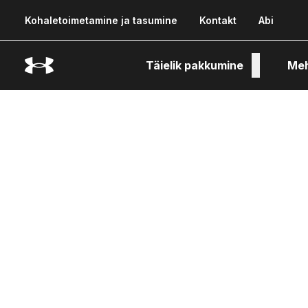
Kohaletoimetamine ja tasumine
Kontakt
Abi
Täielik pakkumine
Me
Tehn