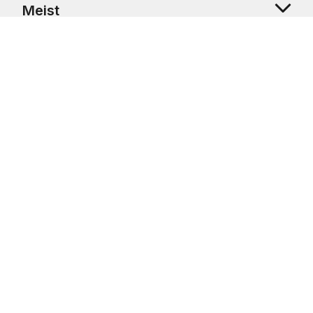
Meist
Klienditugi
Copyright © 2026 USRetail CZ s.r.o., U Hvězdy 1451/4