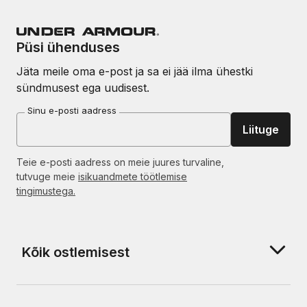
Püsi ühenduses
Jäta meile oma e-post ja sa ei jää ilma ühestki
sündmusest ega uudisest.
Sinu e-posti aadress
Liituge
Teie e-posti aadress on meie juures turvaline,
tutvuge meie
isikuandmete töötlemise
tingimustega.
Kõik ostlemisest