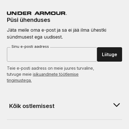
Püsi ühenduses
Jäta meile oma e-post ja sa ei jää ilma ühestki
sündmusest ega uudisest.
Sinu e-posti aadress
Liituge
Teie e-posti aadress on meie juures turvaline,
tutvuge meie
isikuandmete töötlemise
tingimustega.
Kõik ostlemisest