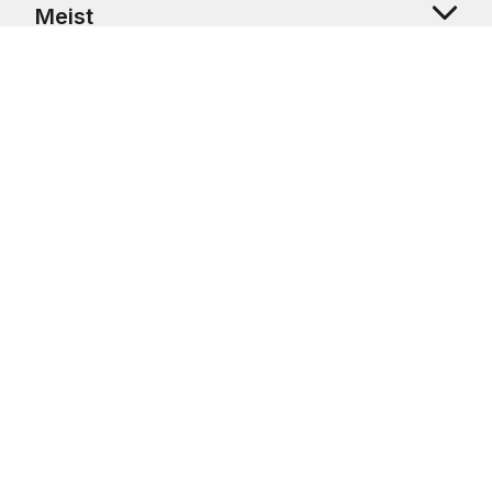
Meist
Klienditugi
Copyright © 2026 USRetail CZ s.r.o., U Hvězdy 1451/4