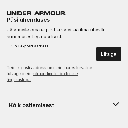
Püsi ühenduses
Jäta meile oma e-post ja sa ei jää ilma ühestki
sündmusest ega uudisest.
Sinu e-posti aadress
Liituge
Teie e-posti aadress on meie juures turvaline,
tutvuge meie
isikuandmete töötlemise
tingimustega.
Kõik ostlemisest