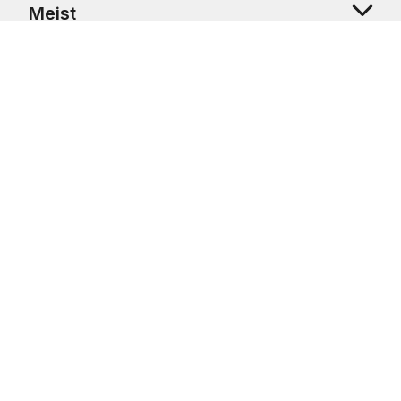
Meist
Klienditugi
Copyright © 2026 USRetail CZ s.r.o., U Hvězdy 1451/4