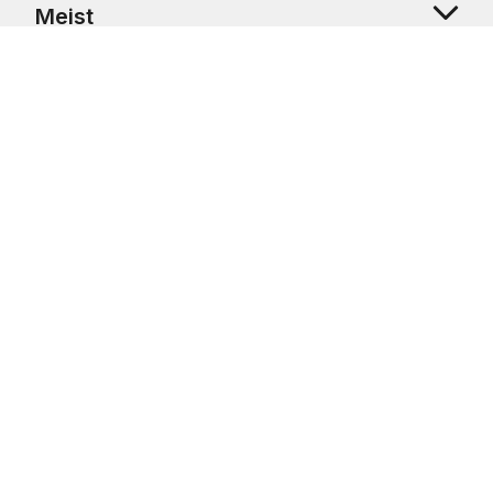
Meist
Klienditugi
Copyright © 2026 USRetail CZ s.r.o., U Hvězdy 1451/4