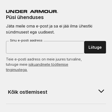
Püsi ühenduses
Jäta meile oma e-post ja sa ei jää ilma ühestki
sündmusest ega uudisest.
Sinu e-posti aadress
Liituge
Teie e-posti aadress on meie juures turvaline,
tutvuge meie
isikuandmete töötlemise
tingimustega.
Kõik ostlemisest