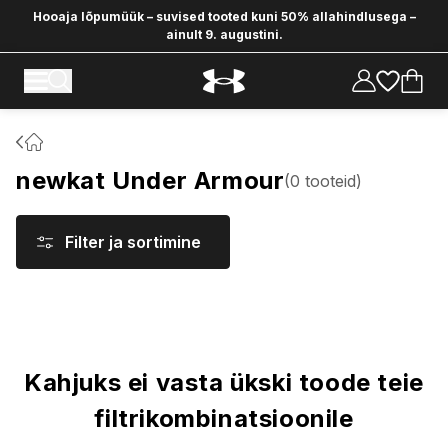
Hooaja lõpumüük – suvised tooted kuni 50% allahindlusega –
ainult 9. augustini.
newkat Under Armour
(
0
tooteid
)
Filter ja sortimine
Tooted
Kahjuks ei vasta ükski toode teie
filtrikombinatsioonile