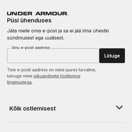
Püsi ühenduses
Jäta meile oma e-post ja sa ei jää ilma ühestki
sündmusest ega uudisest.
Sinu e-posti aadress
Liituge
Teie e-posti aadress on meie juures turvaline,
tutvuge meie
isikuandmete töötlemise
tingimustega.
Kõik ostlemisest