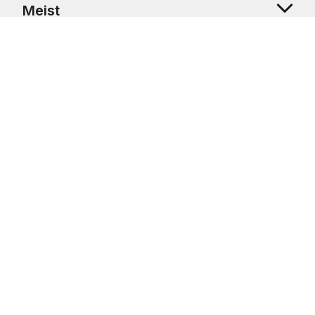
Meist
Klienditugi
Copyright © 2026 USRetail CZ s.r.o., U Hvězdy 1451/4