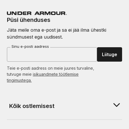
Püsi ühenduses
Jäta meile oma e-post ja sa ei jää ilma ühestki
sündmusest ega uudisest.
Sinu e-posti aadress
Liituge
Teie e-posti aadress on meie juures turvaline,
tutvuge meie
isikuandmete töötlemise
tingimustega.
Kõik ostlemisest