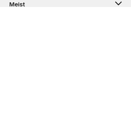
Meist
Klienditugi
Copyright © 2026 USRetail CZ s.r.o., U Hvězdy 1451/4