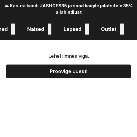
👟 Kasuta koodi UASHOES35 ja saad kõigile jalatsitele 35%
allahindlust
hed
Naised
Lapsed
Outlet
oloogia ja kollekstioon
Lehel ilmnes viga.
Proovige uuesti