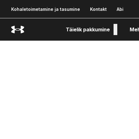
Kohaletoimetamine ja tasumine
Kontakt
Abi
Täielik pakkumine
Me
Tehn