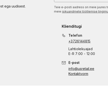
est ega uudisest.
Teie e-posti aadress on meie juures t
meie
isikuandmete töötlemise tingim
Klienditugi
Telefon
+3726144815
Lahtiolekuajad
E
-
R
7:00 - 12:00
E-post
info@usretail.ee
Kontaktvorm