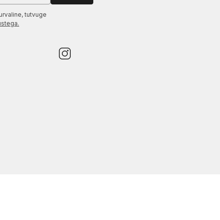
urvaline, tutvuge
ustega.