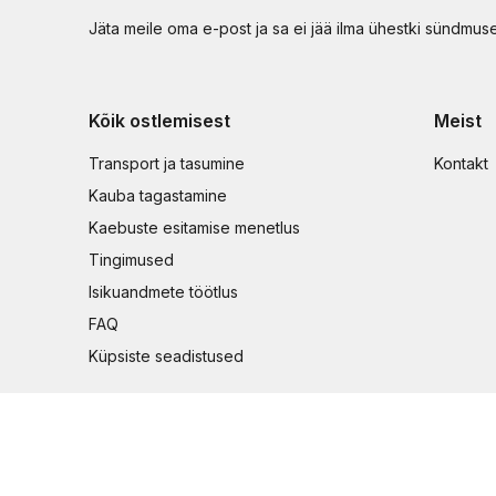
Jäta meile oma e-post ja sa ei jää ilma ühestki sündmus
Kõik ostlemisest
Meist
Transport ja tasumine
Kontakt
Kauba tagastamine
Kaebuste esitamise menetlus
Tingimused
Isikuandmete töötlus
FAQ
Küpsiste seadistused