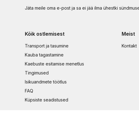
Jäta meile oma e-post ja sa ei jää ilma ühestki sündmus
Kõik ostlemisest
Meist
Transport ja tasumine
Kontakt
Kauba tagastamine
Kaebuste esitamise menetlus
Tingimused
Isikuandmete töötlus
FAQ
Küpsiste seadistused