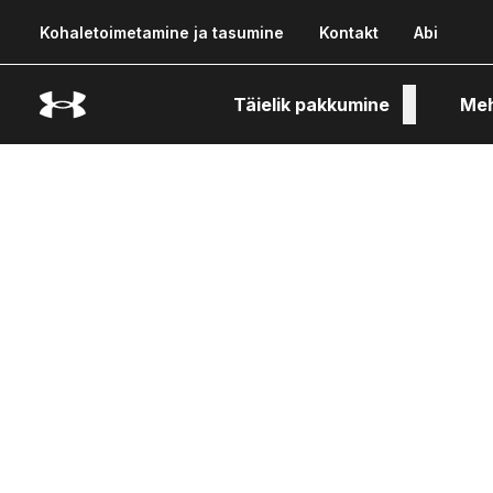
Kohaletoimetamine ja tasumine
Kontakt
Abi
Täielik pakkumine
Me
Tehn