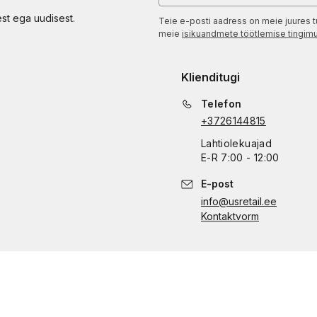
est ega uudisest.
Teie e-posti aadress on meie juures t
meie
isikuandmete töötlemise tingim
Klienditugi
Telefon
+3726144815
Lahtiolekuajad
E
-
R
7:00 - 12:00
E-post
info@usretail.ee
Kontaktvorm