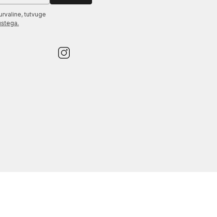
urvaline, tutvuge
ustega.