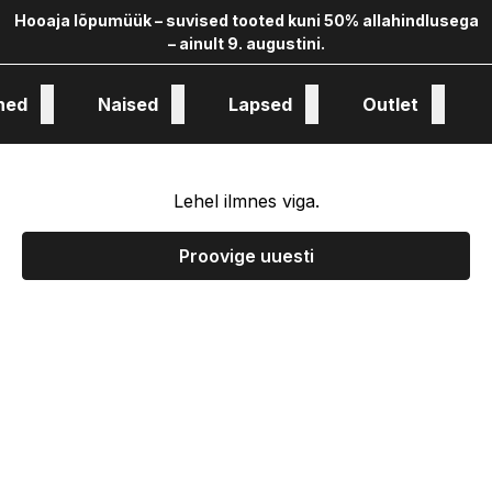
Hooaja lõpumüük – suvised tooted kuni 50% allahindlusega
– ainult 9. augustini.
hed
Naised
Lapsed
Outlet
oloogia ja kollekstioon
Lehel ilmnes viga.
Proovige uuesti