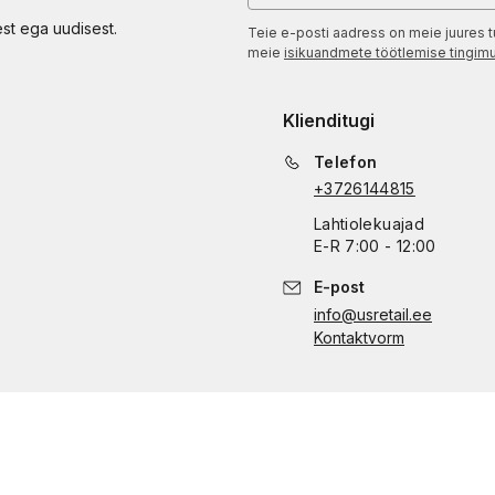
est ega uudisest.
Teie e-posti aadress on meie juures t
meie
isikuandmete töötlemise tingim
Klienditugi
Telefon
+3726144815
Lahtiolekuajad
E
-
R
7:00 - 12:00
E-post
info@usretail.ee
Kontaktvorm