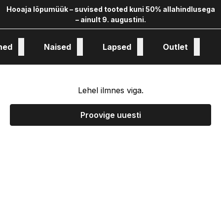
Hooaja lõpumüük – suvised tooted kuni 50% allahindlusega
– ainult 9. augustini.
hed
Naised
Lapsed
Outlet
oloogia ja kollekstioon
Lehel ilmnes viga.
Proovige uuesti