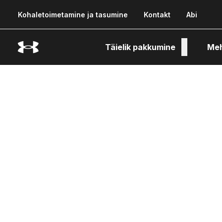
Kohaletoimetamine ja tasumine
Kontakt
Abi
Täielik pakkumine
Me
Tehn