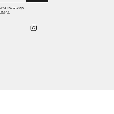
urvaline, tutvuge
ustega.