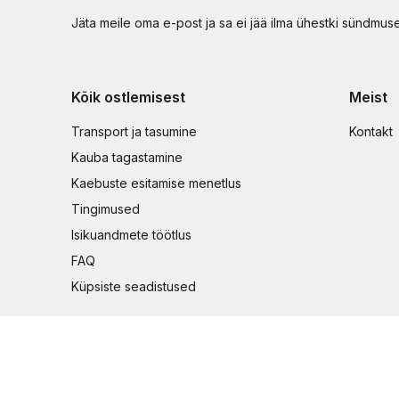
Jäta meile oma e-post ja sa ei jää ilma ühestki sündmus
Kõik ostlemisest
Meist
Transport ja tasumine
Kontakt
Kauba tagastamine
Kaebuste esitamise menetlus
Tingimused
Isikuandmete töötlus
FAQ
Küpsiste seadistused