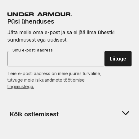
Püsi ühenduses
Jäta meile oma e-post ja sa ei jää ilma ühestki
sündmusest ega uudisest.
Sinu e-posti aadress
Liituge
Teie e-posti aadress on meie juures turvaline,
tutvuge meie
isikuandmete töötlemise
tingimustega.
Kõik ostlemisest