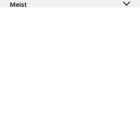
Meist
Klienditugi
Copyright © 2026 USRetail CZ s.r.o., U Hvězdy 1451/4