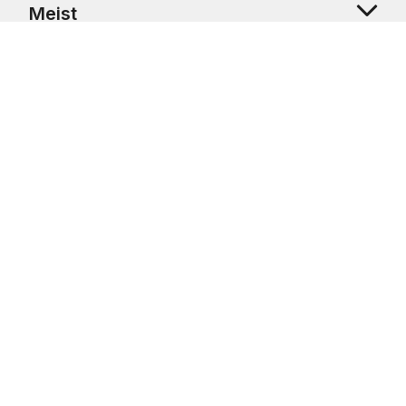
Meist
Klienditugi
Copyright © 2026 USRetail CZ s.r.o., U Hvězdy 1451/4