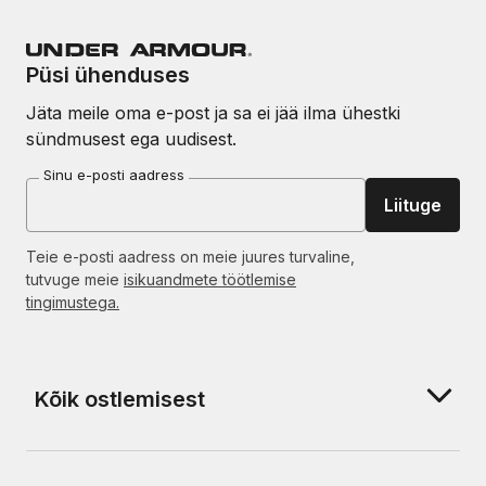
Püsi ühenduses
Jäta meile oma e-post ja sa ei jää ilma ühestki
sündmusest ega uudisest.
Sinu e-posti aadress
Liituge
Teie e-posti aadress on meie juures turvaline,
tutvuge meie
isikuandmete töötlemise
tingimustega.
Kõik ostlemisest