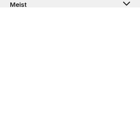
Meist
Klienditugi
Copyright © 2026 USRetail CZ s.r.o., U Hvězdy 1451/4