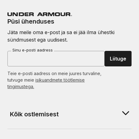
Püsi ühenduses
Jäta meile oma e-post ja sa ei jää ilma ühestki
sündmusest ega uudisest.
Sinu e-posti aadress
Liituge
Teie e-posti aadress on meie juures turvaline,
tutvuge meie
isikuandmete töötlemise
tingimustega.
Kõik ostlemisest