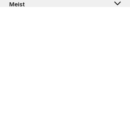
Meist
Klienditugi
Copyright © 2026 USRetail CZ s.r.o., U Hvězdy 1451/4