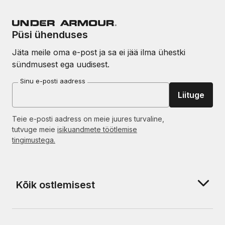
Püsi ühenduses
Jäta meile oma e-post ja sa ei jää ilma ühestki
sündmusest ega uudisest.
Sinu e-posti aadress
Liituge
Teie e-posti aadress on meie juures turvaline,
tutvuge meie
isikuandmete töötlemise
tingimustega.
Kõik ostlemisest