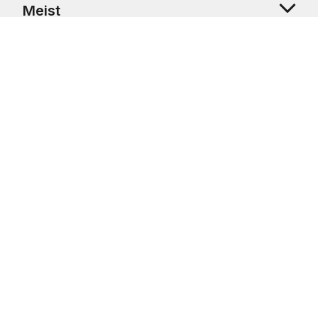
Meist
Klienditugi
Copyright © 2026 USRetail CZ s.r.o., U Hvězdy 1451/4