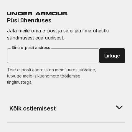
Püsi ühenduses
Jäta meile oma e-post ja sa ei jää ilma ühestki
sündmusest ega uudisest.
Sinu e-posti aadress
Liituge
Teie e-posti aadress on meie juures turvaline,
tutvuge meie
isikuandmete töötlemise
tingimustega.
Kõik ostlemisest