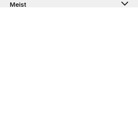
Meist
Klienditugi
Copyright © 2026 USRetail CZ s.r.o., U Hvězdy 1451/4