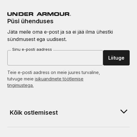
Püsi ühenduses
Jäta meile oma e-post ja sa ei jää ilma ühestki
sündmusest ega uudisest.
Sinu e-posti aadress
Liituge
Teie e-posti aadress on meie juures turvaline,
tutvuge meie
isikuandmete töötlemise
tingimustega.
Kõik ostlemisest