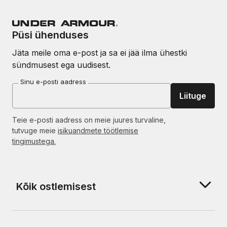
Püsi ühenduses
Jäta meile oma e-post ja sa ei jää ilma ühestki
sündmusest ega uudisest.
Sinu e-posti aadress
Liituge
Teie e-posti aadress on meie juures turvaline,
tutvuge meie
isikuandmete töötlemise
tingimustega.
Kõik ostlemisest