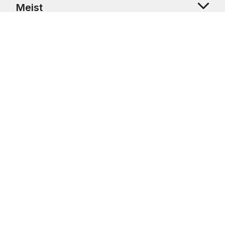
Meist
Klienditugi
Copyright © 2026 USRetail CZ s.r.o., U Hvězdy 1451/4