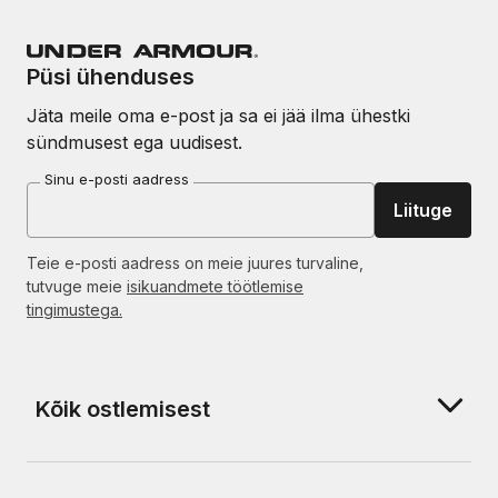
Püsi ühenduses
Jäta meile oma e-post ja sa ei jää ilma ühestki
sündmusest ega uudisest.
Sinu e-posti aadress
Liituge
Teie e-posti aadress on meie juures turvaline,
tutvuge meie
isikuandmete töötlemise
tingimustega.
Kõik ostlemisest