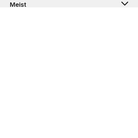
Meist
Klienditugi
Copyright © 2026 USRetail CZ s.r.o., U Hvězdy 1451/4